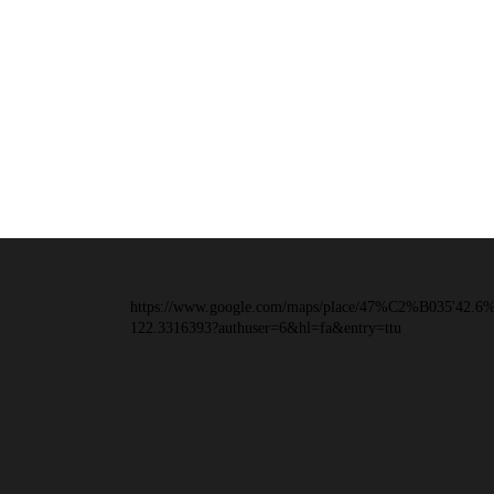
https://www.google.com/maps/place/47%C2%B035'42
122.3316393?authuser=6&hl=fa&entry=ttu