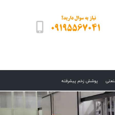
نیاز به سوال دارید؟
09195567041
نعتی
پوشش زخم پیشرفته