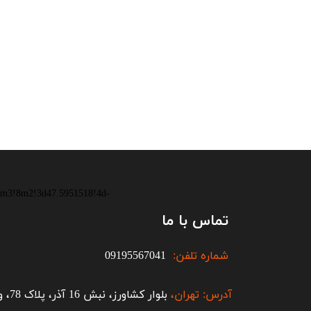
m3!8m2!3d47.5951518!4d-
تماس با ما
شماره تلفن:
09195567041
آدرس: تهران،
بلوار کشاورز، نبش 16 آذر، پلاک 78، واحد 607