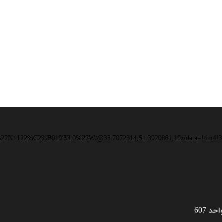
.6%22N+122%C2%B019'53.9%22W/@35.7072314,51.3920861,19z/data=!4m4!3