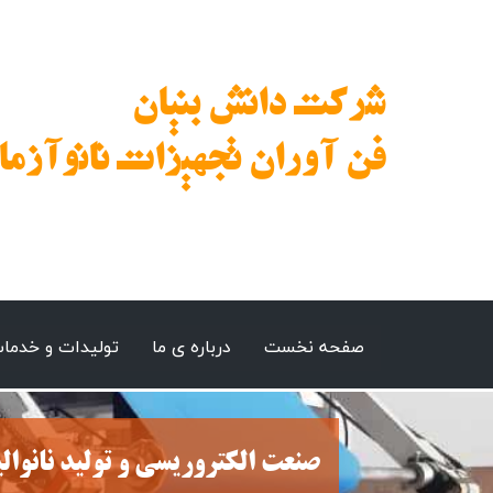
شرکت دانش بنیان
فن آوران تجهیزات نانوآزما
صفحه نخست
درباره ی ما
تولیدات و خدما
صنعت الکتروریسی و تولید نانوال