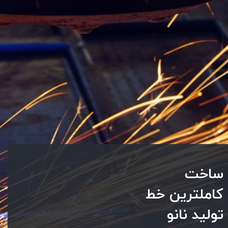
​ساخت
کاملترین خط
تولید نانو