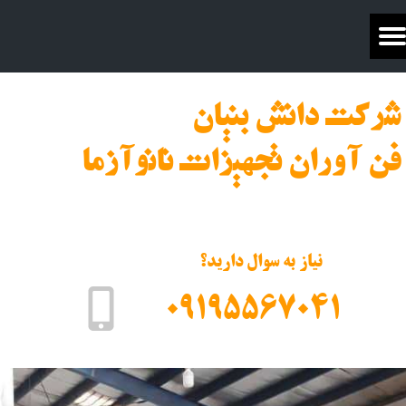
شرکت دانش بنیان
فن آوران تجهیزات نانوآزما
نیاز به سوال دارید؟
09195567041