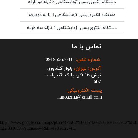
دستگاه الکتروریسی آزمایشگاهی 3 نازله دو طرفه
دستگاه الکتروریسی آزمایشگاهی 4 نازله دوطرفه
دستگاه الکتروریسی آزمایشگاهی 4 نازله سه طرفه
تماس با ما
شماره تلفن:
09195567041
آدرس: تهران،
بلوار کشاورز،
نبش 16 آذر، پلاک 78، واحد
607
پست الکترونیکی:
nanoazma@gmail.com
https://www.google.com/maps/place/47%C2%B035'42.6%22N+122%C2%B019
122.3316393?authuser=6&hl=fa&entry=ttu